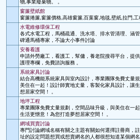
物,事業廢棄物。 。
窗簾壁紙館
窗簾捲簾,窗簾價格,高雄窗簾,百葉窗,地毯,壁紙,拉門,工
水電維修環保工程
各式水電工程，馬桶疏通、洗水塔、排水管清理、涵管
碑通馬桶專家，不論大小事件討論
安養看護
申請外勞廠工，看護工，幫傭，養老院搜尋平台，提供1
護理專欄，免費諮詢服務 。
系統家具討論
結合高機能系統家具與室內設計，專業團隊免費丈量規
美住在一起！設計師實地丈量，客製化家具設計，讓生
想居家空間！ 。
地坪工程
專業團隊免費丈量規劃，空間品味升級，與美住在一起
生活更愜意！為您打造夢想居家空間！ 。
網域買賣討論
專門討論網域名稱有關之主題有關如何選擇註冊商，註
址的設定問題想買或想賣網名的人都很想知道某個網名