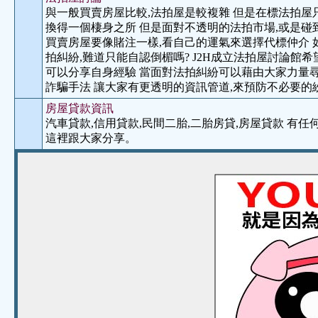
與一般買賣房屋比較,法拍屋是較複雜 但是在標法拍屋
換得一個棲身之所 但是面對不透明的法拍市場,或是碰
買賣房屋要像賭注一樣,看自己的運氣來選擇代標仲介 
拍糾紛,難道只能自認倒楣嗎? J2H成立法拍屋討論館
可以分享自身經驗 當面對法拍糾紛可以藉由大家力量尋
詐騙手法 讓大家有更透明的資訊管道,來預防不必要的
房屋貸款資訊
汽車貸款,信用貸款,民間二胎,二胎房貸,房屋貸款 有
這裡跟大家分享。