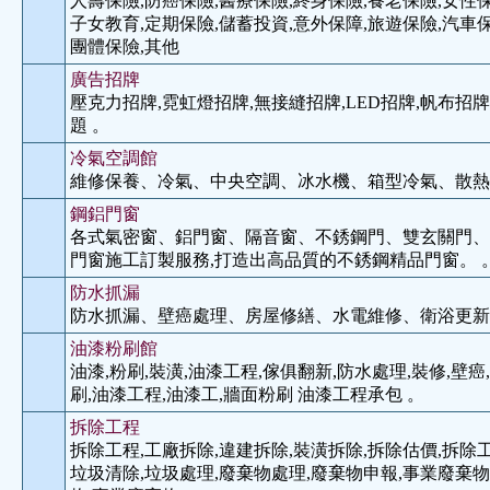
人壽保險,防癌保險,醫療保險,終身保險,養老保險,女性保
子女教育,定期保險,儲蓄投資,意外保障,旅遊保險,汽車保
團體保險,其他
廣告招牌
壓克力招牌,霓虹燈招牌,無接縫招牌,LED招牌,帆布招牌
題 。
冷氣空調館
維修保養、冷氣、中央空調、冰水機、箱型冷氣、散熱
鋼鋁門窗
各式氣密窗、鋁門窗、隔音窗、不銹鋼門、雙玄關門、
門窗施工訂製服務,打造出高品質的不銹鋼精品門窗。 
防水抓漏
防水抓漏、壁癌處理、房屋修繕、水電維修、衛浴更新
油漆粉刷館
油漆,粉刷,裝潢,油漆工程,傢俱翻新,防水處理,裝修,壁癌
刷,油漆工程,油漆工,牆面粉刷 油漆工程承包 。
拆除工程
拆除工程,工廠拆除,違建拆除,裝潢拆除,拆除估價,拆除工
垃圾清除,垃圾處理,廢棄物處理,廢棄物申報,事業廢棄物