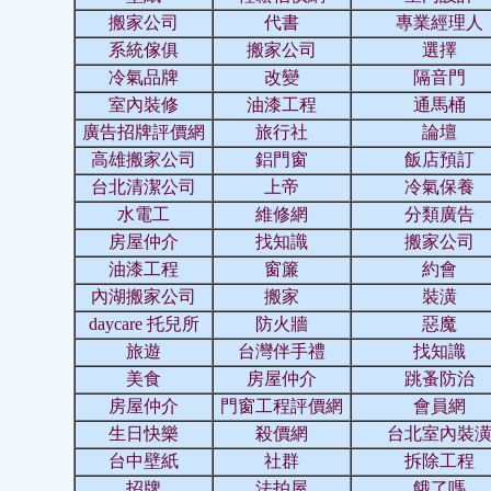
搬家公司
代書
專業經理人
系統傢俱
搬家公司
選擇
冷氣品牌
改變
隔音門
室內裝修
油漆工程
通馬桶
廣告招牌評價網
旅行社
論壇
高雄搬家公司
鋁門窗
飯店預訂
台北清潔公司
上帝
冷氣保養
水電工
維修網
分類廣告
房屋仲介
找知識
搬家公司
油漆工程
窗簾
約會
內湖搬家公司
搬家
裝潢
daycare 托兒所
防火牆
惡魔
旅遊
台灣伴手禮
找知識
美食
房屋仲介
跳蚤防治
房屋仲介
門窗工程評價網
會員網
生日快樂
殺價網
台北室內裝
台中壁紙
社群
拆除工程
招牌
法拍屋
餓了嗎