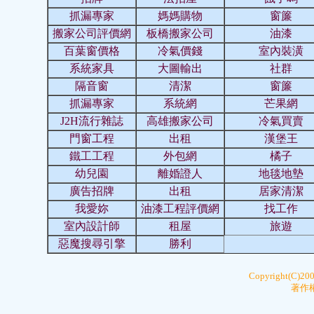
抓漏專家
媽媽購物
窗簾
搬家公司評價網
板橋搬家公司
油漆
百葉窗價格
冷氣價錢
室內裝潢
系統家具
大圖輸出
社群
隔音窗
清潔
窗簾
抓漏專家
系統網
芒果網
J2H流行雜誌
高雄搬家公司
冷氣買賣
門窗工程
出租
漢堡王
鐵工工程
外包網
橘子
幼兒園
離婚證人
地毯地墊
廣告招牌
出租
居家清潔
我愛妳
油漆工程評價網
找工作
室內設計師
租屋
旅遊
惡魔搜尋引擎
勝利
Copyright(C)20
著作