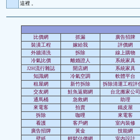
這裡 。
比價網
抓漏
廣告招牌
裝潢工程
嫁給我
評價網
外牆清洗
拆除
線上購物
冷氣比價
離婚證人
系統家具
J2H流行雜誌
開店網
系統家具
知識網
冷氣空調
軟體平台
租屋網
新竹拆除
拆除清運工程評
交友網
鮭魚返鄉網
台北搬家公
通馬桶
急救網
助理
來電客
拍賣
鐵皮屋
拆除
咖哩
來電客
看護
客戶網
室內裝修
廣告招牌
黃金
技能網
壁紙
輕鬆估價網
室內設計