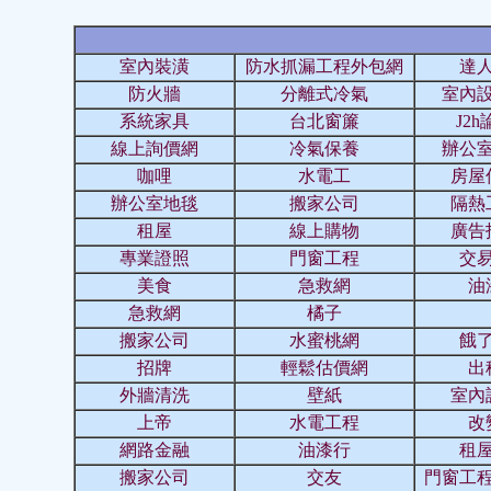
室內裝潢
防水抓漏工程外包網
達
防火牆
分離式冷氣
室內
系統家具
台北窗簾
J2h
線上詢價網
冷氣保養
辦公
咖哩
水電工
房屋
辦公室地毯
搬家公司
隔熱
租屋
線上購物
廣告
專業證照
門窗工程
交
美食
急救網
油
急救網
橘子
搬家公司
水蜜桃網
餓
招牌
輕鬆估價網
出
外牆清洗
壁紙
室內
上帝
水電工程
改
網路金融
油漆行
租
搬家公司
交友
門窗工