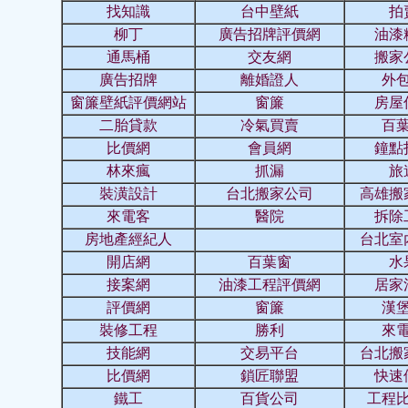
找知識
台中壁紙
拍
柳丁
廣告招牌評價網
油漆
通馬桶
交友網
搬家
廣告招牌
離婚證人
外
窗簾壁紙評價網站
窗簾
房屋
二胎貸款
冷氣買賣
百
比價網
會員網
鐘點
林來瘋
抓漏
旅
裝潢設計
台北搬家公司
高雄搬
來電客
醫院
拆除
房地產經紀人
台北室
開店網
百葉窗
水
接案網
油漆工程評價網
居家
評價網
窗簾
漢
裝修工程
勝利
來
技能網
交易平台
台北搬
比價網
鎖匠聯盟
快速
鐵工
百貨公司
工程