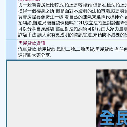
與一般買賣房屋比較,法拍屋是較複雜 但是在標法拍屋
換得一個棲身之所 但是面對不透明的法拍市場,或是碰
買賣房屋要像賭注一樣,看自己的運氣來選擇代標仲介 
拍糾紛,難道只能自認倒楣嗎? J2H成立法拍屋討論館
可以分享自身經驗 當面對法拍糾紛可以藉由大家力量尋
詐騙手法 讓大家有更透明的資訊管道,來預防不必要的
房屋貸款資訊
汽車貸款,信用貸款,民間二胎,二胎房貸,房屋貸款 有
這裡跟大家分享。