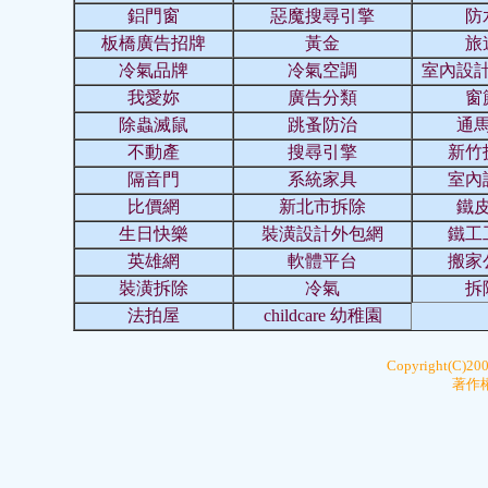
鋁門窗
惡魔搜尋引擎
防
板橋廣告招牌
黃金
旅
冷氣品牌
冷氣空調
室內設
我愛妳
廣告分類
窗
除蟲滅鼠
跳蚤防治
通
不動產
搜尋引擎
新竹
隔音門
系統家具
室內
比價網
新北市拆除
鐵
生日快樂
裝潢設計外包網
鐵工
英雄網
軟體平台
搬家
裝潢拆除
冷氣
拆
法拍屋
childcare 幼稚園
Copyright(C)20
著作