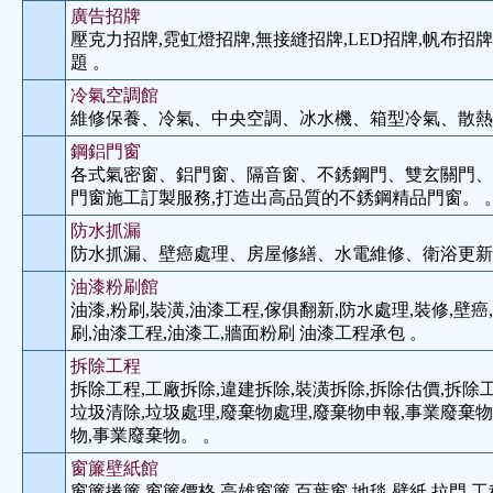
廣告招牌
壓克力招牌,霓虹燈招牌,無接縫招牌,LED招牌,帆布招牌
題 。
冷氣空調館
維修保養、冷氣、中央空調、冰水機、箱型冷氣、散熱
鋼鋁門窗
各式氣密窗、鋁門窗、隔音窗、不銹鋼門、雙玄關門、
門窗施工訂製服務,打造出高品質的不銹鋼精品門窗。 
防水抓漏
防水抓漏、壁癌處理、房屋修繕、水電維修、衛浴更新
油漆粉刷館
油漆,粉刷,裝潢,油漆工程,傢俱翻新,防水處理,裝修,壁癌
刷,油漆工程,油漆工,牆面粉刷 油漆工程承包 。
拆除工程
拆除工程,工廠拆除,違建拆除,裝潢拆除,拆除估價,拆除工
垃圾清除,垃圾處理,廢棄物處理,廢棄物申報,事業廢棄物
物,事業廢棄物。 。
窗簾壁紙館
窗簾捲簾,窗簾價格,高雄窗簾,百葉窗,地毯,壁紙,拉門,工